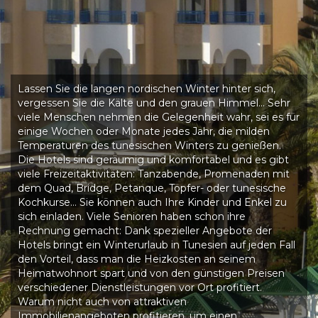
Lassen Sie die langen nordischen Winter hinter sich,
vergessen Sie die Kälte und den grauen Himmel… Sehr
viele Menschen nehmen die Gelegenheit wahr, sei es für
einige Wochen oder Monate jedes Jahr, die milden
Temperaturen des tunesischen Winters zu genießen.
Die Hotels sind geräumig und komfortabel und es gibt
viele Freizeitaktivitäten: Tanzabende, Promenaden mit
dem Quad, Bridge, Petanque, Töpfer- oder tunesische
Kochkurse… Sie können auch Ihre Kinder und Enkel zu
sich einladen. Viele Senioren haben schon ihre
Rechnung gemacht: Dank spezieller Angebote der
Hotels bringt ein Winterurlaub in Tunesien auf jeden Fall
den Vorteil, dass man die Heizkosten an seinem
Heimatwohnort spart und von den günstigen Preisen
verschiedener Dienstleistungen vor Ort profitiert.
Warum nicht auch von attraktiven
Immobilienangeboten profitieren, um einen