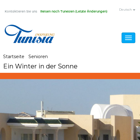
Direkt
Deutsch
Kontaktieren Sie uns
Reisen nach Tunesien (Letzte Änderungen)
zum
Inhalt
Togg
navig
Sie
Startseite
/
Senioren
/
Ein Winter in der Sonne
Ein Winter in der Sonne
sind
hier