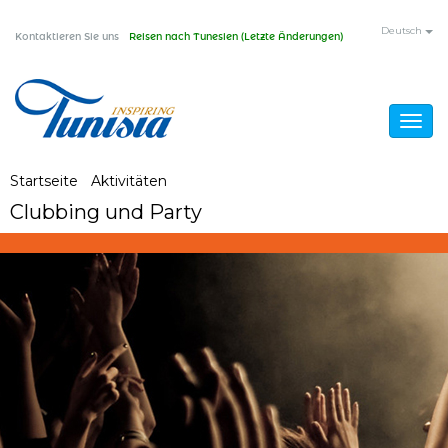
Direkt
Deutsch
Kontaktieren Sie uns
Reisen nach Tunesien (Letzte Änderungen)
zum
Inhalt
Togg
navig
Sie
Startseite
/
Aktivitäten
/
Clubbing und Party
Clubbing und Party
sind
hier