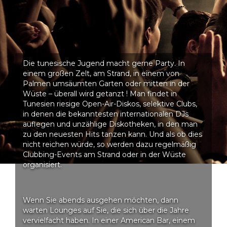
Die tunesische Jugend macht gerne Party. In
einem großen Zelt, am Strand, in einem von
Palmen umsäumten Garten oder mitten in der
Wüste – überall wird getanzt ! Man findet in
Tunesien riesige Open-Air-Diskos, selektive Clubs,
in denen die bekanntesten internationalen DJs
auflegen und unzählige Diskotheken, in den man
zu den neuesten Hits tanzen kann. Und als ob dies
nicht reichen würde, so werden dazu regelmäßig
Clubbing-Events am Strand oder in der Wüste
organisiert.
Wenn Sie abends ausgehen möchten, dann
warten Lounges auf Sie, die sich über die Jahre
vervielfacht haben. In einer American Bar, einem