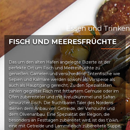
Essen und Trinken
FISCH UND MEERESFRÜCHTE
Das um den alten Hafen angelegte Bizerte ist der
perfekte Ort um Fisch und Meeresfrüchte zu
genießen. Garnelen und verschiedene Tintenfische wie
Sepien und Kalmare werden sowohl als Vorspeise als
auch als Hauptgang gereicht. Zu den Spezialitäten
zählen gegrillter Fisch mit frittiertem Gemüse oder im
Ofen zubereiteter und mit Kreuzkümmel und Safran
gewürzter Fisch. Die fruchtbaren Täler des Nordens
dienen dem Anbau von Getreide, der Viehzucht und
dem Olivenanbau. Eine Spezialität der Region, die
besonders an Festtagen zubereitet wird, ist das t’
bikh
,
eine mit Getreide und Lammfleisch zubereitete Suppe,