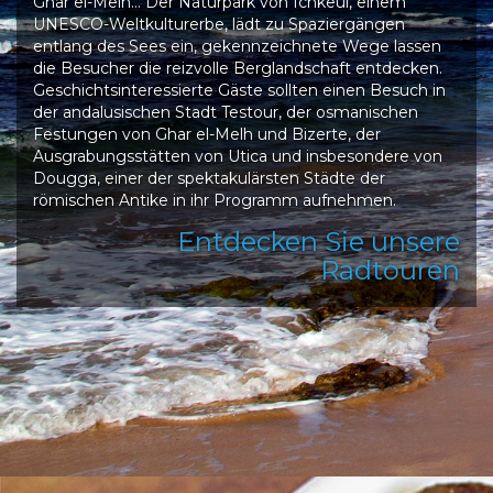
Ghar el-Melh… Der Naturpark von Ichkeul, einem
UNESCO-Weltkulturerbe, lädt zu Spaziergängen
entlang des Sees ein, gekennzeichnete Wege lassen
die Besucher die reizvolle Berglandschaft entdecken.
Geschichtsinteressierte Gäste sollten einen Besuch in
der andalusischen Stadt Testour, der osmanischen
Festungen von Ghar el-Melh und Bizerte, der
Ausgrabungsstätten von Utica und insbesondere von
Dougga, einer der spektakulärsten Städte der
römischen Antike in ihr Programm aufnehmen.
Entdecken Sie unsere
Radtouren