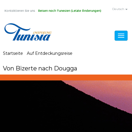
Direkt
Deutsch
Kontaktieren Sie uns
Reisen nach Tunesien (Letzte Änderungen)
zum
Inhalt
Togg
navig
Sie
Startseite
/
Auf Entdeckungsreise
/
Von Bizerte nach
Dougga
sind
Von Bizerte nach Dougga
hier