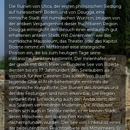
Die Ruinen von Utica, der ersten phönizischen Siedlung
auf tunesischem Boden, und von Dougga, eine
römische Stadt mit numidischen Wurzeln, zeugen von
der antiken Vergangenheit dieser fruchtbaren Region.
Dougga ermöglicht den Besuch einer erstaunlich gut
erhaltenen antiken Stadt, mit Denkmälern wie das
numidische Mausoleum, das Theater oder das Kapitol.
Bizerte nimmt im Mittelmeer eine strategische
Position ein, die bis zum heutigen Tage seine
militärische Funktion bestimmt. Der Innenhafen und
der große mit dem Meer verbundene See von Bizerte
dienten bis ins 17. Jahrhundert den Seeräubern als
Versteck für ihre Galeeren Das südlich von Bizerte
liegende Ghar el-Melh beherbergte einstmals die
osmanische Kriegsflotte. Die Ruinen des Arsenals und
der drei Festungen sind noch erkennbar. Die Region
verdankt ihre Entwicklung auch den Andalusiern, den
aus Spanien vertriebenen Muslimen. Die Andalusier
ließen sich auch in Testour nieder, einer kleinen Stadt,
deren Moscheen den spanischen Kirchen
nachempfunden wurden. Der See von Ichkeul ist eines
der bedeutendsten Feuchtgebiete des Mittelmeers. Er