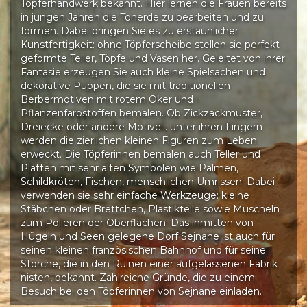
Töpferhandwerk bekannt. Hier lernen die Frauen bereits
in jungen Jahren die Tonerde zu bearbeiten und zu
formen. Dabei bringen Sie es zu erstaunlicher
Kunstfertigkeit: ohne Töpferscheibe stellen sie perfekt
geformte Teller, Töpfe und Vasen her. Geleitet von ihrer
Fantasie erzeugen Sie auch kleine Spielsachen und
dekorative Puppen, die sie mit traditionellen
Berbermotiven mit rotem Oker und
Pflanzenfarbstoffen bemalen. Ob Zickzackmuster,
Dreiecke oder andere Motive… unter ihren Fingern
werden die zierlichen kleinen Figuren zum Leben
erweckt. Die Töpferinnen bemalen auch Teller und
Platten mit sehr alten Symbolen wie Palmen,
Schildkröten, Fischen, menschlichen Umrissen. Dabei
verwenden sie sehr einfache Werkzeuge: kleine
Stäbchen oder Brettchen, Plastikteile sowie Muscheln
zum Polieren der Oberflächen. Das inmitten von
Hügeln und Seen gelegene Dorf Sejnane ist auch für
seinen kleinen französischen Bahnhof und für seine
Störche, die in den Ruinen einer aufgelassenen Fabrik
nisten, bekannt. Zahlreiche Gründe, die zu einem
Besuch bei den Töpferinnen von Sejnane einladen.