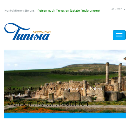
Direkt
Deutsch
Kontaktieren Sie uns
Reisen nach Tunesien (Letzte Änderungen)
zum
Inhalt
Togg
navig
Sie
Startseite
/
Medienzentrum
/
Wandern, Reiten,
Radfahren
sind
Wandern, Reiten, Radfahren
hier