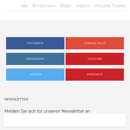
Alle
Broschüren
Bilder
Videos
Virtuelle Touren
FACEBOOK
GOOGLE PLUS
INSTAGRAM
YOUTUBE
TWITTER
PINTEREST
NEWSLETTER
Melden Sie sich für unseren Newsletter an