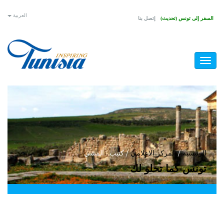
تجاوز
العربية
السفر إلى تونس (تحديث)
إتصل بنا
إلى
المحتوى
الرئيسي
Toggle
navigation
أنت
الرئيسية
/
المركز الاعلامي
/
كتيب : المشي
تونس كما تحلو لك
هنا