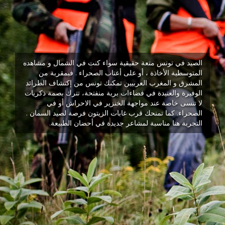
الصيد في تونس متعة حقيقية سواء كنت في الشمال و مشاهده
المتوسطية الأخاذة ، أو على أعتاب الصحراء . فبمقربة من
المشرق و المغرب العربيين تمكنك تونس من إكتشاف الطرائد
الوفيرة والعنيدة في فضاءات برية منفتحة، تترك بصمة ذكريات
لا تنسى خاصة عند مواجهة الخنزير في الاحراش أو في
الصحراء. كما تمنحك قرب غابات الزيتون فرصة لصيد السمان .
التجربة هنا مناسبة لمشاعر جديدة في أحضان الطبيعة.