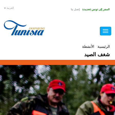
تجاوز
العربية
السفر إلى تونس (تحديث)
إتصل بنا
إلى
المحتوى
الرئيسي
Toggle
navigation
أنت
الرئيسية
/
الأنشطة
/
شغف الصيد
شغف الصيد
هنا