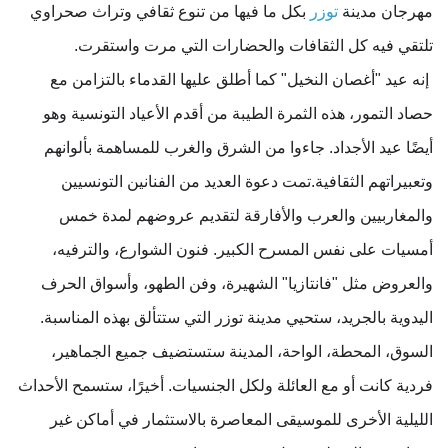
مهرجان مدينة
توزر
بكل ما فيها من تنوع ثقافي وتراث صحراوي
تلتقي فيه كل الثقافات والحضارات التي مرت واستقرت.
إنه عيد "أغصان النخيل" كما أطلق عليها القدماء بالتزامن مع
حصاد التمور، هذه الثمرة الطيبة من أقدم الأعياد التونسية وهو
أيضًا عيد الأجداد. جاءوا من الشرق والغرب للمساهمة بألوانهم
وتعبيراتهم الثقافية.تمت دعوة العديد من الفنانين التونسيين
والمغاربيين والعرب والأفارقة لتقديم عروضهم لمدة خمس
أمسيات على نفس المسرح الكبير. فنون الشوارع، والترفيه،
والعروض مثل "فانتازيا" الشهيرة، وفن الطهو، وأسواق الحرف
اليدوية بالجريد، ستحيي مدينة توزر التي ستتألق بهذه المناسبة.
السوق، المحطة، الواحة، المدينة ستستضيف جميع الجماهير،
فردية كانت أو مع العائلة ولكل الجنسيات. أخيرًا، ستسمح الأحداث
الليلية الأخرى للموسيقى المعاصرة بالاستثمار في أماكن غير