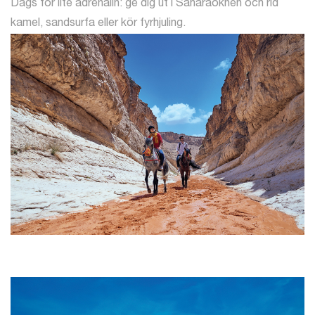
Dags för lite adrenalin: ge dig ut i Saharaöknen och rid
kamel, sandsurfa eller kör fyrhjuling.