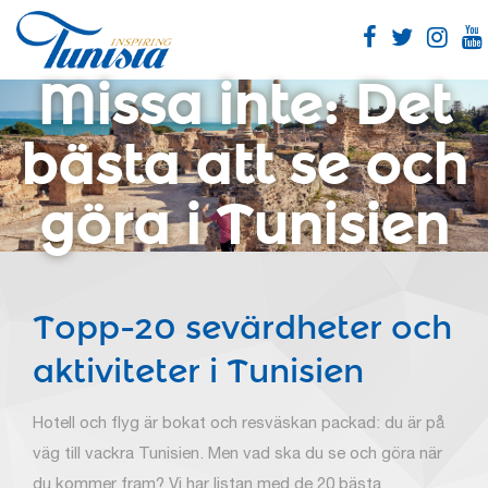
Skip
to
main
content
Missa inte: Det
bästa att se och
göra i Tunisien
Topp-20 sevärdheter och
aktiviteter i Tunisien
Hotell och flyg är bokat och resväskan packad: du är på
väg till vackra Tunisien. Men vad ska du se och göra när
du kommer fram? Vi har listan med de 20 bästa