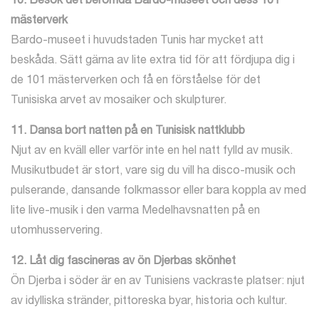
10. Besök det berömda Bardo-museet och dess 101
mästerverk
Bardo-museet i huvudstaden Tunis har mycket att
beskåda. Sätt gärna av lite extra tid för att fördjupa dig i
de 101 mästerverken och få en förståelse för det
Tunisiska arvet av mosaiker och skulpturer.
11. Dansa bort natten på en Tunisisk nattklubb
Njut av en kväll eller varför inte en hel natt fylld av musik.
Musikutbudet är stort, vare sig du vill ha disco-musik och
pulserande, dansande folkmassor eller bara koppla av med
lite live-musik i den varma Medelhavsnatten på en
utomhusservering.
12. Låt dig fascineras av ön Djerbas skönhet
Ön Djerba i söder är en av Tunisiens vackraste platser: njut
av idylliska stränder, pittoreska byar, historia och kultur.