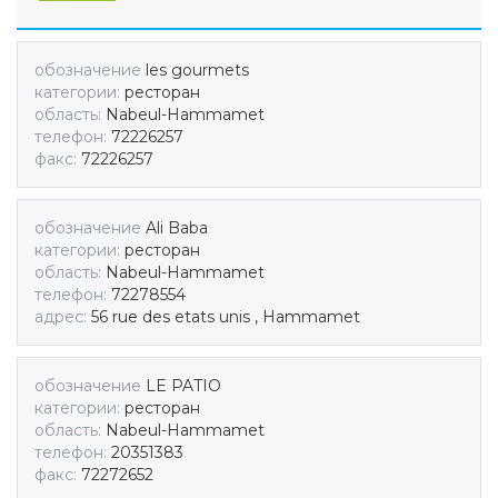
обозначение
les gourmets
категории:
ресторан
область:
Nabeul-Hammamet
телефон:
72226257
факс:
72226257
обозначение
Ali Baba
категории:
ресторан
область:
Nabeul-Hammamet
телефон:
72278554
адрес:
56 rue des etats unis , Hammamet
обозначение
LE PATIO
категории:
ресторан
область:
Nabeul-Hammamet
телефон:
20351383
факс:
72272652