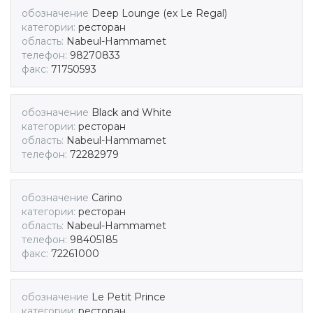
обозначение
Deep Lounge (ex Le Regal)
категории:
ресторан
область:
Nabeul-Hammamet
телефон:
98270833
факс:
71750593
обозначение
Black and White
категории:
ресторан
область:
Nabeul-Hammamet
телефон:
72282979
обозначение
Carino
категории:
ресторан
область:
Nabeul-Hammamet
телефон:
98405185
факс:
72261000
обозначение
Le Petit Prince
категории:
ресторан