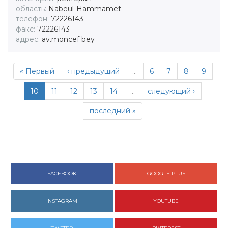
область:
Nabeul-Hammamet
телефон:
72226143
факс:
72226143
адрес:
av.moncef bey
« Первый
‹ предыдущий
…
6
7
8
9
10
11
12
13
14
…
следующий ›
последний »
FACEBOOK
GOOGLE PLUS
INSTAGRAM
YOUTUBE