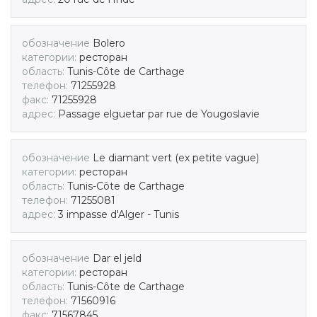
обозначение
Bolero
категории:
ресторан
область:
Tunis-Côte de Carthage
телефон:
71255928
факс:
71255928
адрес:
Passage elguetar par rue de Yougoslavie
обозначение
Le diamant vert (ex petite vague)
категории:
ресторан
область:
Tunis-Côte de Carthage
телефон:
71255081
адрес:
3 impasse d'Alger - Tunis
обозначение
Dar el jeld
категории:
ресторан
область:
Tunis-Côte de Carthage
телефон:
71560916
факс:
71567845