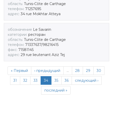
область:
Tunis-Côte de Carthage
телефон:
71257695
адрес:
34 rue Mokhtar Atteya
обозначение
Le Savarin
категории:
ресторан
область:
Tunis-Côte de Carthage
телефон:
71337637/98216415
факс:
71581145
адрес:
29 rue lieutenant Aziz Tej
« Первый
‹ предыдущий
…
28
29
30
31
32
33
34
35
36
следующий ›
последний »