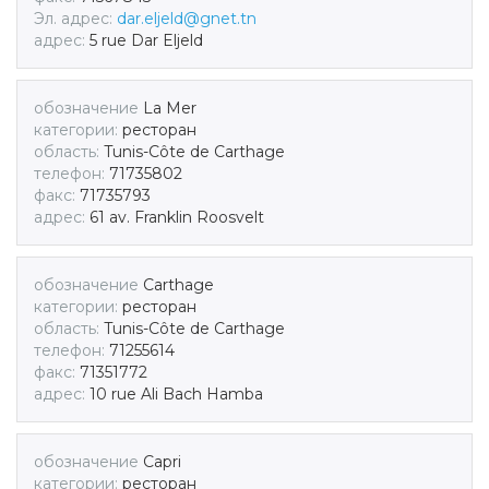
Эл. адрес:
dar.eljeld@gnet.tn
адрес:
5 rue Dar Eljeld
обозначение
La Mer
категории:
ресторан
область:
Tunis-Côte de Carthage
телефон:
71735802
факс:
71735793
адрес:
61 av. Franklin Roosvelt
обозначение
Carthage
категории:
ресторан
область:
Tunis-Côte de Carthage
телефон:
71255614
факс:
71351772
адрес:
10 rue Ali Bach Hamba
обозначение
Capri
категории:
ресторан