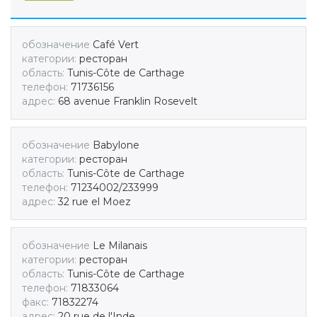
обозначение
Café Vert
категории:
ресторан
область:
Tunis-Côte de Carthage
телефон:
71736156
адрес:
68 avenue Franklin Rosevelt
обозначение
Babylone
категории:
ресторан
область:
Tunis-Côte de Carthage
телефон:
71234002/233999
адрес:
32 rue el Moez
обозначение
Le Milanais
категории:
ресторан
область:
Tunis-Côte de Carthage
телефон:
71833064
факс:
71832274
адрес:
20 rue de l'Inde