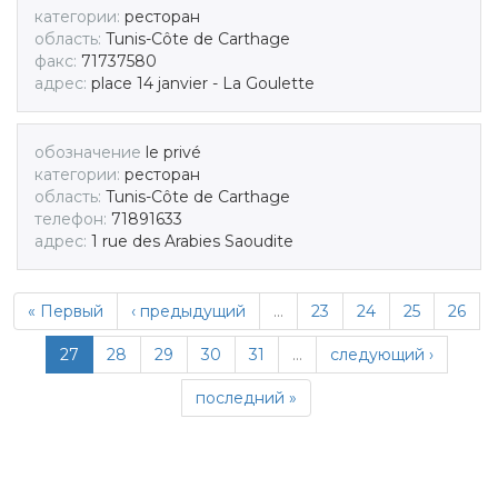
категории:
ресторан
область:
Tunis-Côte de Carthage
факс:
71737580
адрес:
place 14 janvier - La Goulette
обозначение
le privé
категории:
ресторан
область:
Tunis-Côte de Carthage
телефон:
71891633
адрес:
1 rue des Arabies Saoudite
« Первый
‹ предыдущий
…
23
24
25
26
27
28
29
30
31
…
следующий ›
последний »