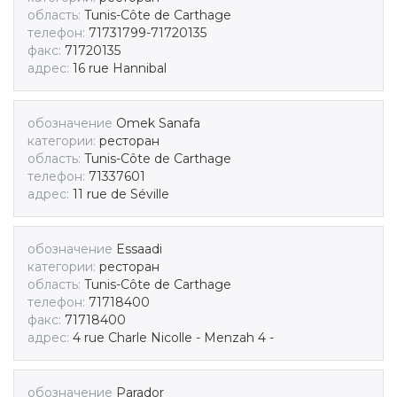
область:
Tunis-Côte de Carthage
телефон:
71731799-71720135
факс:
71720135
адрес:
16 rue Hannibal
обозначение
Omek Sanafa
категории:
ресторан
область:
Tunis-Côte de Carthage
телефон:
71337601
адрес:
11 rue de Séville
обозначение
Essaadi
категории:
ресторан
область:
Tunis-Côte de Carthage
телефон:
71718400
факс:
71718400
адрес:
4 rue Charle Nicolle - Menzah 4 -
обозначение
Parador