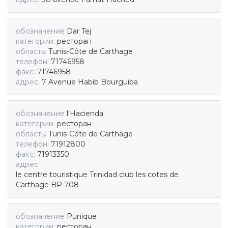
обозначение
Dar Tej
категории:
ресторан
область:
Tunis-Côte de Carthage
телефон:
71746958
факс:
71746958
адрес:
7 Avenue Habib Bourguiba
обозначение
l'Hacienda
категории:
ресторан
область:
Tunis-Côte de Carthage
телефон:
71912800
факс:
71913350
адрес:
le centre touristique Trinidad club les cotes de
Carthage BP 708
обозначение
Punique
категории:
ресторан