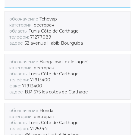
обозначение
Tchevap
категории:
ресторан
область:
Tunis-Côte de Carthage
телефон:
71277089
адрес:
52 avenue Habib Bourguiba
обозначение
Bungalow ( ex le lagon)
категории:
ресторан
область:
Tunis-Côte de Carthage
телефон:
71913400
факс:
71913400
адрес:
B.P 675 les cotes de Carthage
обозначение
Florida
категории:
ресторан
область:
Tunis-Côte de Carthage
телефон:
71253441
адрес:
38 avenue Farhat Hached