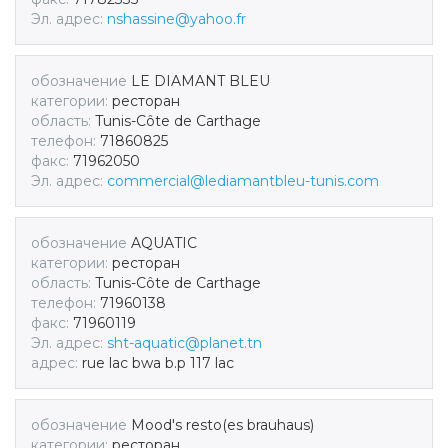
Эл. адрес:
nshassine@yahoo.fr
обозначение
LE DIAMANT BLEU
категории:
ресторан
область:
Tunis-Côte de Carthage
телефон:
71860825
факс:
71962050
Эл. адрес:
commercial@lediamantbleu-tunis.com
обозначение
AQUATIC
категории:
ресторан
область:
Tunis-Côte de Carthage
телефон:
71960138
факс:
71960119
Эл. адрес:
sht-aquatic@planet.tn
адрес:
rue lac bwa b.p 117 lac
обозначение
Mood's resto(es brauhaus)
категории:
ресторан