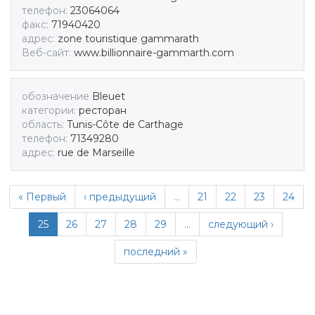
телефон:
23064064
факс:
71940420
адрес:
zone touristique gammarath
Веб-сайт:
www.billionnaire-gammarth.com
обозначение
Bleuet
категории:
ресторан
область:
Tunis-Côte de Carthage
телефон:
71349280
адрес:
rue de Marseille
« Первый
‹ предыдущий
…
21
22
23
24
25
26
27
28
29
…
следующий ›
последний »