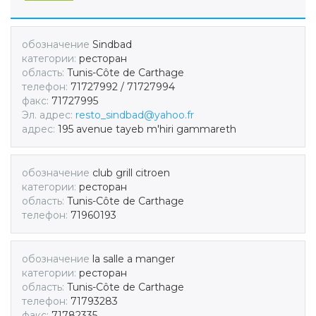
обозначение
Sindbad
категории:
ресторан
область:
Tunis-Côte de Carthage
телефон:
71727992 / 71727994
факс:
71727995
Эл. адрес:
resto_sindbad@yahoo.fr
адрес:
195 avenue tayeb m'hiri gammareth
обозначение
club grill citroen
категории:
ресторан
область:
Tunis-Côte de Carthage
телефон:
71960193
обозначение
la salle a manger
категории:
ресторан
область:
Tunis-Côte de Carthage
телефон:
71793283
факс:
71782335