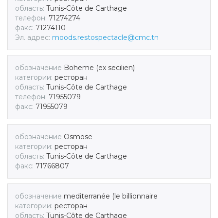
область:
Tunis-Côte de Carthage
телефон:
71274274
факс:
71274110
Эл. адрес:
moods.restospectacle@cmc.tn
обозначение
Boheme (ex secilien)
категории:
ресторан
область:
Tunis-Côte de Carthage
телефон:
71955079
факс:
71955079
обозначение
Osmose
категории:
ресторан
область:
Tunis-Côte de Carthage
факс:
71766807
обозначение
mediterranée (le billionnaire
категории:
ресторан
область:
Tunis-Côte de Carthage