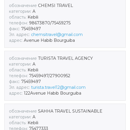
обозначение
CHEMSI TRAVEL
категории:
A
область:
Kebili
телефон:
98673870/75459275
факс:
75459497
Эл. адрес:
chemsitravel@gmail.com
адрес:
Avenue Habib Bourguiba
обозначение
TURISTA TRAVEL AGENCY
категории:
A
область:
Kebili
телефон:
75459497/27900952
факс:
75459497
Эл. адрес:
turista.travel12@gmail.com
адрес:
122Avenue Habib Bourguiba
обозначение
SAHHA TRAVEL SUSTAINABLE
категории:
A
область:
Kebili
телефон:
75477333