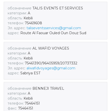
обозначение
TALIS EVENTS ET SERVICES
категории:
A
область:
Kebili
телефон:
75469608
Эл. адрес:
taliseventsservices@gmail.com
адрес:
Route Al Faouar Ouled Oun Douz Sud
обозначение
AL WAFID VOYAGES
категории:
A
область:
Kebili
телефон:
75461390/96405959/20737332
Эл. адрес:
alwafidvoyages@gmail.com
адрес:
Sabriya EST
обозначение
BENNEJI TRAVEL
категории:
A
область:
Kebili
телефон:
75464151
факс:
75464151