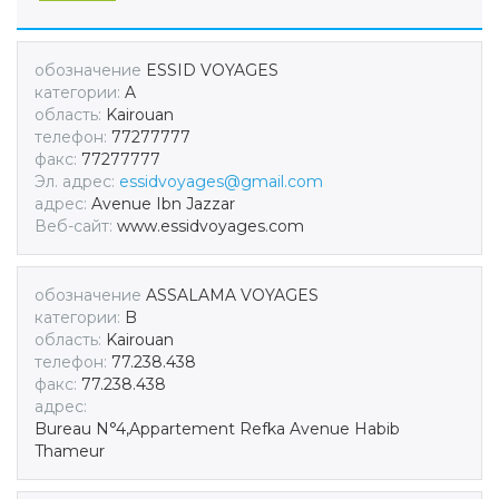
обозначение
ESSID VOYAGES
категории:
A
область:
Kairouan
телефон:
77277777
факс:
77277777
Эл. адрес:
essidvoyages@gmail.com
адрес:
Avenue Ibn Jazzar
Веб-сайт:
www.essidvoyages.com
обозначение
ASSALAMA VOYAGES
категории:
B
область:
Kairouan
телефон:
77.238.438
факс:
77.238.438
адрес:
Bureau N°4,Appartement Refka Avenue Habib
Thameur