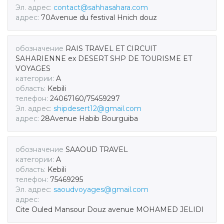
Эл. адрес:
contact@sahhasahara.com
адрес:
70Avenue du festival Hnich douz
обозначение
RAIS TRAVEL ET CIRCUIT
SAHARIENNE ex DESERT SHP DE TOURISME ET
VOYAGES
категории:
A
область:
Kebili
телефон:
24067160/75459297
Эл. адрес:
shipdesert12@gmail.com
адрес:
28Avenue Habib Bourguiba
обозначение
SAAOUD TRAVEL
категории:
A
область:
Kebili
телефон:
75469295
Эл. адрес:
saoudvoyages@gmail.com
адрес:
Cite Ouled Mansour Douz avenue MOHAMED JELIDI