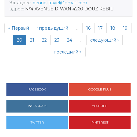
Эл. адрес:
bennejitravel@gmail.com
адрес:
N°4 AVENUE DIWAN 4260 DOUZ KEBILI
« Первый
‹ предыдущий
…
16
17
18
19
20
21
22
23
24
…
следующий ›
последний »
FACEBOOK
GOOGLE PLUS
INSTAGRAM
YOUTUBE
TWITTER
PINTEREST