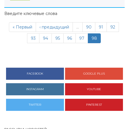
Введите ключевые слова
« Первый
‹ предыдущий
…
90
91
92
93
94
95
96
97
98
FACEBOOK
GOOGLE PLUS
INSTAGRAM
YOUTUBE
TWITTER
PINTEREST