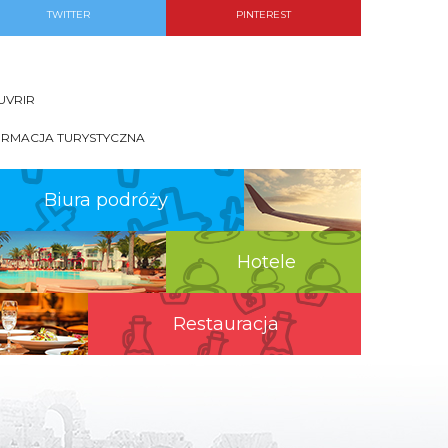
TWITTER
PINTEREST
UVRIR
ORMACJA TURYSTYCZNA
Biura podróży
Hotele
Restauracja