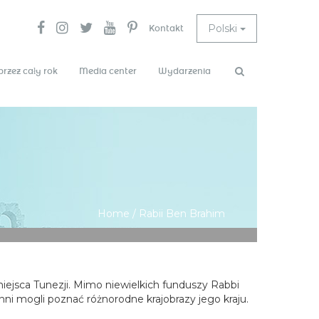
Polski
Kontakt
przez cały rok
Media center
Wydarzenia
Search
Search
form
Home
/
Rabii Ben Brahim
iejsca Tunezji. Mimo niewielkich funduszy Rabbi
nni mogli poznać różnorodne krajobrazy jego kraju.