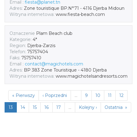
Email :
fiesta@planet.tn
Adres:
Zone touristique BP.N°71 - 4116 Djerba Midoun
Witryna internetowa:
www.fiesta-beach.com
Oznaczenie
Plam Beach club
Kategorie:
4*
Region:
Djerba-Zarzis
Telefon:
75757404
Faks:
75757410
Email :
contact@magichotels.com
Adres:
BP 383 Zone Touristique - 4180 Djerba
Witryna internetowa:
www.magichotelsandresorts.com
« Pierwszy
‹ Poprzedni
…
9
10
11
12
13
14
15
16
17
…
Kolejny ›
Ostatnia »