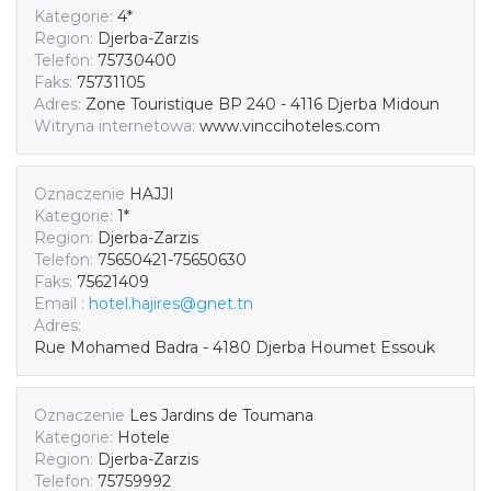
Kategorie:
4*
Region:
Djerba-Zarzis
Telefon:
75730400
Faks:
75731105
Adres:
Zone Touristique BP 240 - 4116 Djerba Midoun
Witryna internetowa:
www.vinccihoteles.com
Oznaczenie
HAJJI
Kategorie:
1*
Region:
Djerba-Zarzis
Telefon:
75650421-75650630
Faks:
75621409
Email :
hotel.hajires@gnet.tn
Adres:
Rue Mohamed Badra - 4180 Djerba Houmet Essouk
Oznaczenie
Les Jardins de Toumana
Kategorie:
Hotele
Region:
Djerba-Zarzis
Telefon:
75759992