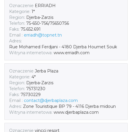
Oznaczenie
ERRIADH
Kategorie:
1*
Region:
Djerba-Zarzis
Telefon:
75-650-756/75650756
Faks:
75.652.691
Email :
erriadh@topnet.tn
Adres:
Rue Mohamed Ferdjani - 4180 Djerba Houmet Souk
Witryna internetowa:
www.erriadh.com
Oznaczenie
Jerba Plaza
Kategorie:
4*
Region:
Djerba-Zarzis
Telefon:
75731230
Faks:
75730229
Email :
contact@djerbaplaza.com
Adres:
Zone Touristique BP 79 - 4116 Djerba midoun
Witryna internetowa:
www.djerbaplaza.com
Oznaczenie
vincci resort