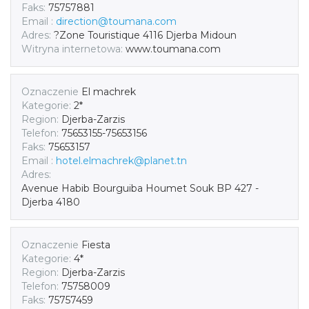
Faks:
75757881
Email :
direction@toumana.com
Adres:
?Zone Touristique 4116 Djerba Midoun
Witryna internetowa:
www.toumana.com
Oznaczenie
El machrek
Kategorie:
2*
Region:
Djerba-Zarzis
Telefon:
75653155-75653156
Faks:
75653157
Email :
hotel.elmachrek@planet.tn
Adres:
Avenue Habib Bourguiba Houmet Souk BP 427 -
Djerba 4180
Oznaczenie
Fiesta
Kategorie:
4*
Region:
Djerba-Zarzis
Telefon:
75758009
Faks:
75757459