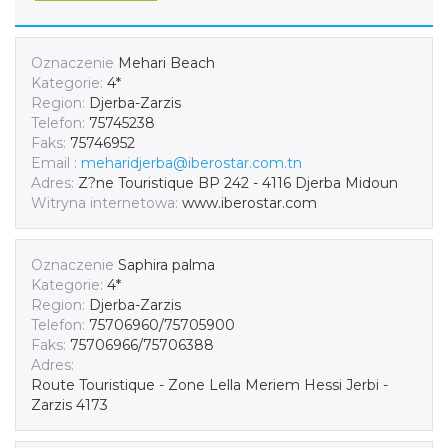
Oznaczenie
Mehari Beach
Kategorie:
4*
Region:
Djerba-Zarzis
Telefon:
75745238
Faks:
75746952
Email :
meharidjerba@iberostar.com.tn
Adres:
Z?ne Touristique BP 242 - 4116 Djerba Midoun
Witryna internetowa:
www.iberostar.com
Oznaczenie
Saphira palma
Kategorie:
4*
Region:
Djerba-Zarzis
Telefon:
75706960/75705900
Faks:
75706966/75706388
Adres:
Route Touristique - Zone Lella Meriem Hessi Jerbi -
Zarzis 4173