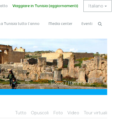
Italiano
atto
Viaggiare in Tunisia (aggiornamenti)
La Tunisia tutto l’anno
Media center
Eventi
Form di
Cerca
ricerca
Home
/
Hammamet
Tutto
Opuscoli
Foto
Video
Tour virtuali