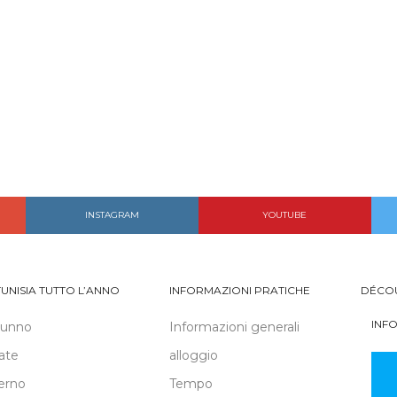
INSTAGRAM
YOUTUBE
TUNISIA TUTTO L’ANNO
INFORMAZIONI PRATICHE
DÉCO
INF
tunno
Informazioni generali
ate
alloggio
erno
Tempo