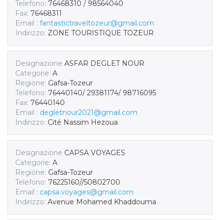
Telefono:
76468310 / 98564040
Fax:
76468311
Email :
fantastictraveltozeur@gmail.com
Indirizzo:
ZONE TOURISTIQUE TOZEUR
Designazione
ASFAR DEGLET NOUR
Categorie:
A
Regione:
Gafsa-Tozeur
Telefono:
76440140/ 29381174/ 98716095
Fax:
76440140
Email :
degletnour2021@gmail.com
Indirizzo:
Cité Nassim Hezoua
Designazione
CAPSA VOYAGES
Categorie:
A
Regione:
Gafsa-Tozeur
Telefono:
76225160//50802700
Email :
capsa.voyages@gmail.com
Indirizzo:
Avenue Mohamed Khaddouma