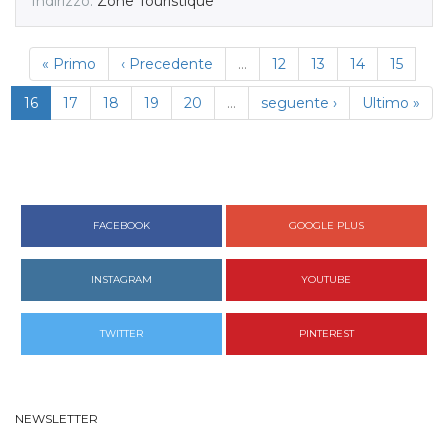
Indirizzo:
Zone Touristique
« Primo
‹ Precedente
…
12
13
14
15
16
17
18
19
20
…
seguente ›
Ultimo »
FACEBOOK
GOOGLE PLUS
INSTAGRAM
YOUTUBE
TWITTER
PINTEREST
NEWSLETTER