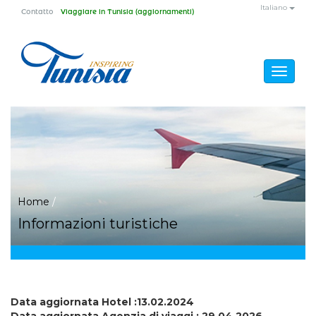
Salta al contenuto principale
Italiano
Contatto
Viaggiare in Tunisia (aggiornamenti)
Toggle
navigat
Tu sei qui
Home
/
Informazioni turistiche
Data aggiornata Hotel :13.02.2024