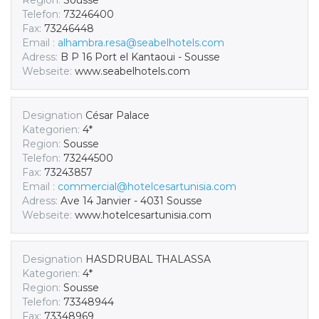
Region:
Sousse
Telefon:
73246400
Fax:
73246448
Email :
alhambra.resa@seabelhotels.com
Adress:
B P 16 Port el Kantaoui - Sousse
Webseite:
www.seabelhotels.com
Designation
César Palace
Kategorien:
4*
Region:
Sousse
Telefon:
73244500
Fax:
73243857
Email :
commercial@hotelcesartunisia.com
Adress:
Ave 14 Janvier - 4031 Sousse
Webseite:
www.hotelcesartunisia.com
Designation
HASDRUBAL THALASSA
Kategorien:
4*
Region:
Sousse
Telefon:
73348944
Fax:
73348969