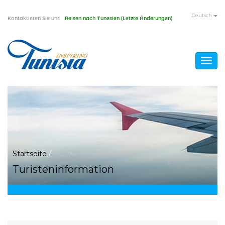
Direkt
Deutsch
Kontaktieren Sie uns
Reisen nach Tunesien (Letzte Änderungen)
zum
Inhalt
Togg
navig
Sie
Startseite
/
Turisteninformation
sind
hier