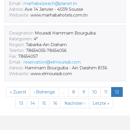
Email :
marhaba.beach@planet.tn
Adress:
Ave 14 Janvier - 4039 Sousse
Webseite:
www.marhabahotels.com.tn
Designation
Mouradi Hammam Bourguiba
Kategorien:
4*
Region:
Tabarka-Ain Draham
Telefon:
78654055-78654056
Fax:
78654057
Email :
reservation@elmouradi.com
Adress:
Hammam Bourguiba - Ain Darahim 8136
Webseite:
www.elmouradi.com
« Zuerst
‹ Bisherige
…
8
9
10
11
12
13
14
15
16
Nächster ›
Letzte »