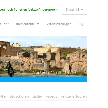
Deutsch
sen nach Tunesien (Letzte Änderungen)
s Jahr
Medienzentrum
Veranstaltungen
Suchformular
Suche
Startseite
/
Oasis Chebika
Alle
Broschüren
Bilder
Videos
Virtuelle Touren