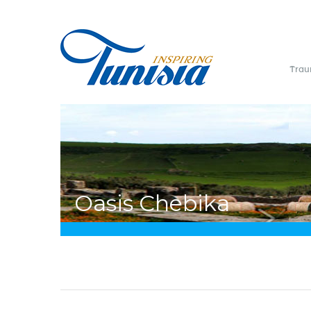
Direkt
zum
Inhalt
Trau
Sie
Oasis Chebika
sind
hier