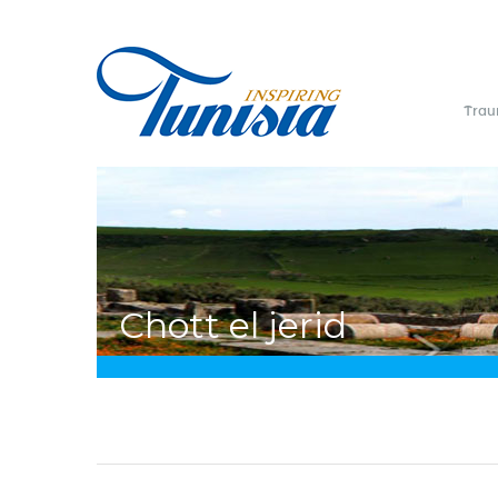
Direkt
zum
Inhalt
Trau
Sie
Chott el jerid
sind
hier