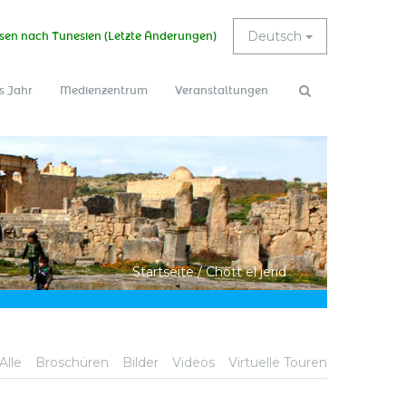
Deutsch
sen nach Tunesien (Letzte Änderungen)
s Jahr
Medienzentrum
Veranstaltungen
Suchformular
Suche
Startseite
/
Chott el jerid
Alle
Broschüren
Bilder
Videos
Virtuelle Touren