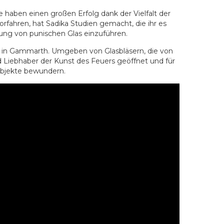
te haben einen großen Erfolg dank der Vielfalt der
rfahren, hat Sadika Studien gemacht, die ihr es
llung von punischen Glas einzuführen.
as in Gammarth. Umgeben von Glasbläsern, die von
und Liebhaber der Kunst des Feuers geöffnet und für
Objekte bewundern.