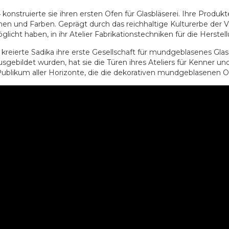
 konstruierte sie ihren ersten Ofen für Glasbläserei. Ihre Produk
en und Farben. Geprägt durch das reichhaltige Kulturerbe der Vo
glicht haben, in ihr Atelier Fabrikationstechniken für die Herste
 kreierte Sadika ihre erste Gesellschaft für mundgeblasenes Gl
ausgebildet wurden, hat sie die Türen ihres Ateliers für Kenner 
Publikum aller Horizonte, die die dekorativen mundgeblasenen 