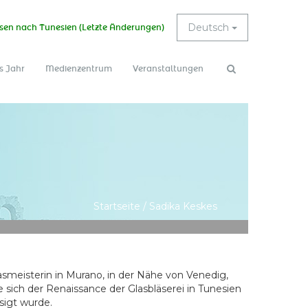
Deutsch
sen nach Tunesien (Letzte Änderungen)
s Jahr
Medienzentrum
Veranstaltungen
Suchformular
Suche
Startseite
/
Sadika Keskes
asmeisterin in Murano, in der Nähe von Venedig,
e sich der Renaissance der Glasbläserei in Tunesien
sigt wurde.