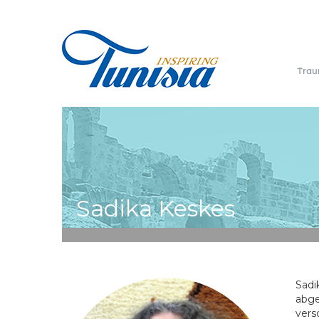
Direkt
zum
Inhalt
Trau
Sie
Sadika Keskes
sind
hier
Sadi
abge
vers