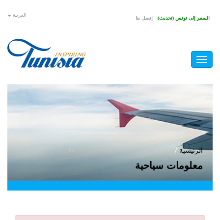
العربية
فر إلى تونس (تحديث)
إتصل بنا
ى
ي
Toggle
navigation
ت
الرئيسية
/
معلومات سياحية
ا