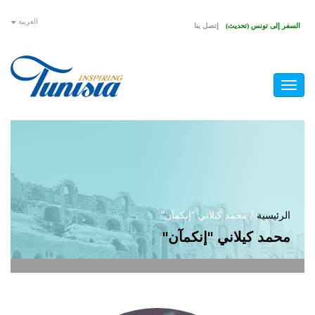
تجاوز
العربية
السفر إلى تونس (تحديث)
إتصل بنا
إلى
المحتوى
الرئيسي
Toggle
navigation
أنت
الرئيسية
/
محمد كيلاني "إنكمآن"
محمد كيلاني "إنكمآن"
هنا