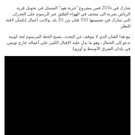
شارك في 2014 فس مشروع "جربة هود" المتمثل في تحويل قرية
الرياض بجربة الى متحف في الهواء الطلق عبر الرسوم على الجدران
التي شارك في تصميمها 100 فنان من 30 بلد. وكانت أعمال إنكمآن لافتة
للنظر.
مع هذا الفنان الذي لا يتوقف عن البحث، يصبح الخط المرسوم لغة كونية
تدعو إلى الجمال، وهو ما يدل عليه الإقبال الكبير علي أعماله خارج تونس،
في بلدان الشرق الأوسط و أوروبا.