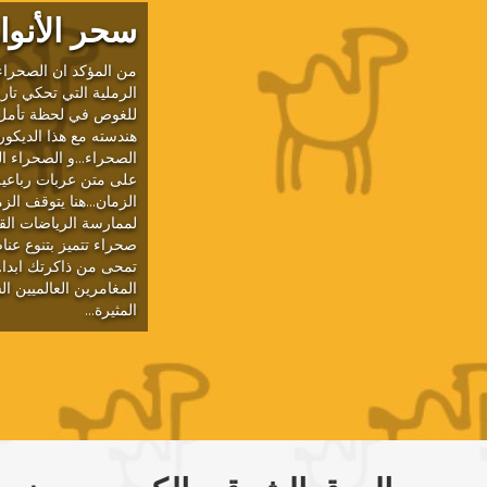
سحر الأنوا
من المؤكد ان الصحراء 
الرملية التي تحكي تار
للغوص في لحظة تأمل خ
هندسته مع هذا الديكو
الصحراء...و الصحراء ا
على متن عربات رباعية 
الزمان...هنا يتوقف ال
لممارسة الرياضات الق
صحراء تتميز بتنوع عناص
تمحى من ذاكرتك ابدا..
المغامرين العالميين ا
المثيرة...