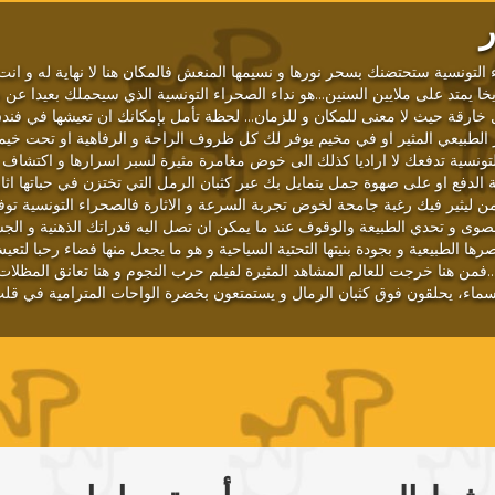
ر
التونسية ستحتضنك بسحر نورها و نسيمها المنعش فالمكان هنا لا نهاية له و انت
يخا يمتد على ملايين السنين...هو نداء الصحراء التونسية الذي سيحملك بعيدا ع
ارقة حيث لا معنى للمكان و للزمان... لحظة تأمل بإمكانك ان تعيشها في فند
ر الطبيعي المثير او في مخيم يوفر لك كل ظروف الراحة و الرفاهية او تحت خي
لتونسية تدفعك لا اراديا كذلك الى خوض مغامرة مثيرة لسبر اسرارها و اكتشاف 
الدفع او على صهوة جمل يتمايل بك عبر كثبان الرمل التي تختزن في حباتها اثا
زمن ليثير فيك رغبة جامحة لخوض تجربة السرعة و الاثارة فالصحراء التونسية توف
صوى و تحدي الطبيعة والوقوف عند ما يمكن ان تصل اليه قدراتك الذهنية و ا
رها الطبيعية و بجودة بنيتها التحتية السياحية و هو ما يجعل منها فضاء رحبا لتع
.فمن هنا خرجت للعالم المشاهد المثيرة لفيلم حرب النجوم و هنا تعانق المظلات 
لسماء، يحلقون فوق كثبان الرمال و يستمتعون بخضرة الواحات المترامية في قلب