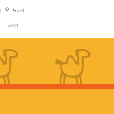
إتصل بنا
إكتشف
ت