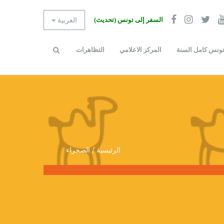
العربية
السفر إلى تونس (تحديث)
ونس كامل السنة
المركز الاعلامي
التظاهرات
استمارة
بحث
البحث
الرئيسية
/
الصحراء