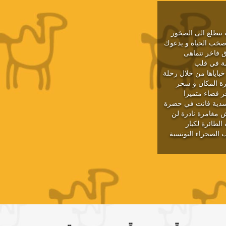
 تتطلع الى الصخور
ن صخب الحياة و يدعوك
ق فاخر تتماهى
مة في قلب
خباياها من خلال رحلة
رة المكان و سحر
ر فضاء متميزا
لجسدية فانت في حضرة
يش مغامرة نادرة لن
الطائرة لكبار
 الصحراء التونسية