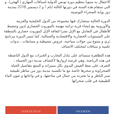
الاحتفال به سنويا بتنظيم دورة تونس الدولية لسباقات المهاري ( الهجن)، و
التي ستقام هذه السنة في دورتها الثالثة ايام 1 و 2 ديسمبر 2018 بمدينة
دوز بوابة الصحراء التونسية.
الدورة الحالية ستشارك فيها مجموعة من الدول الخليجية والعربية
والأوروبية مع إنشاء قرية تراثية مهتمة بالموروث الحضاري لدوز وتنشيط
للأطفال في التعامل مع الإبل نشرا لثقافة الإبل كموروث حضاري بالمنطقة
على المستويات الحضارية والاقتصادية والجمالية، كما تتميز الدورة ببرنامج
ثري و متنوع بين جولات سياحية، عروض تنشيطية و مسابقات ، ندوات
علمية و سباقات لمختلف الاصناف
هذه التظاهرة ستساعد على تبادل التجارب و الخبرات مع الدول الناشطة
في هذه الرياضة، وهي فرصة لزوارها لاكتشاف مدينة دوز الجميلة ،
التعرف على نمط العيش البدوي بكل مميزاته و التمتع بتفاصيل الحياة
الصحراوية و سحرها خاصة مع ما تكتسبه مدينة دوز من مناظر طبيعية
تسر الناظر و ما تختزنه من جمال في متاحفها، و في واحاتها و عيون الماء
الطبيعية في قلب صحرائها.
GOOGLE PLUS
FACEBOOK