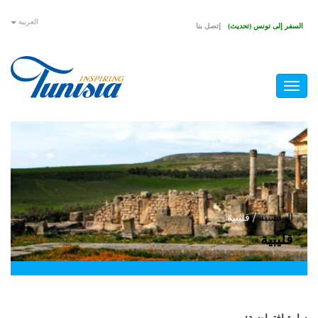
تجاوز
العربية
السفر إلى تونس (تحديث)
إتصل بنا
إلى
المحتوى
الرئيسي
Toggle
navigation
أنت
الرئيسية
/
قليبية
قليبية
هنا