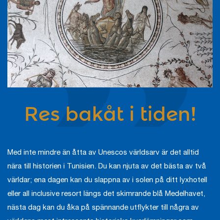
Res bakåt i tiden!
Med inte mindre än åtta av Unescos världsarv är det alltid
nära till historien i Tunisien. Du kan njuta av det bästa av två
världar; ena dagen kan du slappna av i solen på ditt lyxhotell
eller all inclusive resort längs det skimrande blå Medelhavet,
nästa dag kan du åka på spännande utflykter till några av