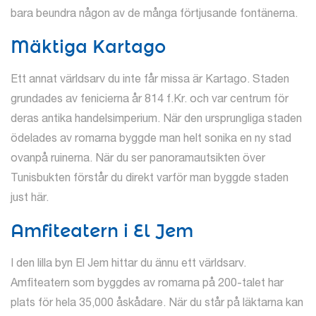
bara beundra någon av de många förtjusande fontänerna.
Mäktiga Kartago
Ett annat världsarv du inte får missa är Kartago. Staden
grundades av fenicierna år 814 f.Kr. och var centrum för
deras antika handelsimperium. När den ursprungliga staden
ödelades av romarna byggde man helt sonika en ny stad
ovanpå ruinerna. När du ser panoramautsikten över
Tunisbukten förstår du direkt varför man byggde staden
just här.
Amfiteatern i El Jem
I den lilla byn El Jem hittar du ännu ett världsarv.
Amfiteatern som byggdes av romarna på 200-talet har
plats för hela 35,000 åskådare. När du står på läktarna kan