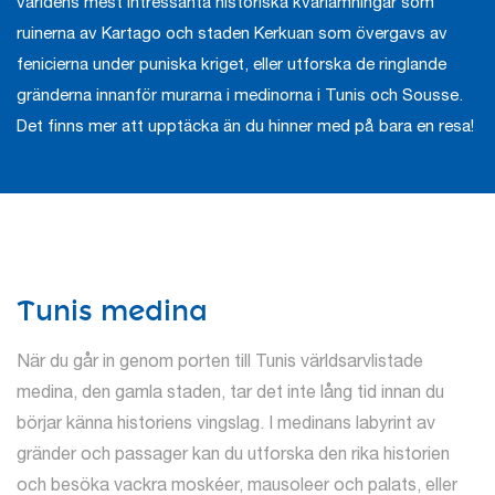
världens mest intressanta historiska kvarlämningar som
ruinerna av Kartago och staden Kerkuan som övergavs av
fenicierna under puniska kriget, eller utforska de ringlande
gränderna innanför murarna i medinorna i Tunis och Sousse.
Det finns mer att upptäcka än du hinner med på bara en resa!
Tunis medina
När du går in genom porten till Tunis världsarvlistade
medina, den gamla staden, tar det inte lång tid innan du
börjar känna historiens vingslag. I medinans labyrint av
gränder och passager kan du utforska den rika historien
och besöka vackra moskéer, mausoleer och palats, eller