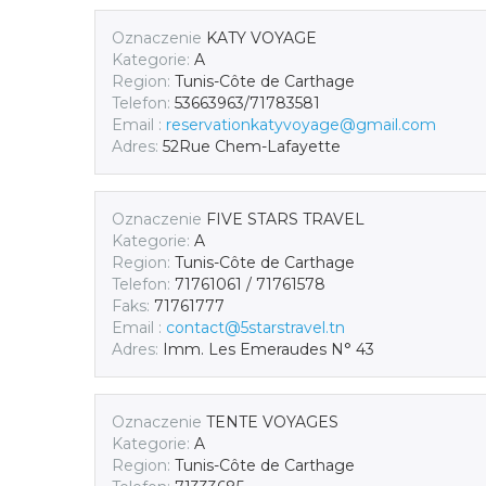
Oznaczenie
KATY VOYAGE
Kategorie:
A
Region:
Tunis-Côte de Carthage
Telefon:
53663963/71783581
Email :
reservationkatyvoyage@gmail.com
Adres:
52Rue Chem-Lafayette
Oznaczenie
FIVE STARS TRAVEL
Kategorie:
A
Region:
Tunis-Côte de Carthage
Telefon:
71761061 / 71761578
Faks:
71761777
Email :
contact@5starstravel.tn
Adres:
Imm. Les Emeraudes N° 43
Oznaczenie
TENTE VOYAGES
Kategorie:
A
Region:
Tunis-Côte de Carthage