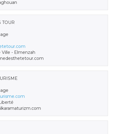
Zaghouan
 TOUR
hage
tetour.com
 Ville - Elmenzah
edesthetetour.com
URISME
hage
ourisme.com
iberté
lkaramaturizm.com