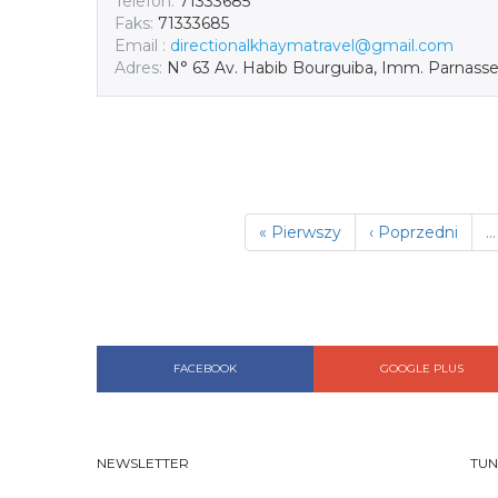
Telefon:
71333685
Faks:
71333685
Email :
directionalkhaymatravel@gmail.com
Adres:
N° 63 Av. Habib Bourguiba, Imm. Parnas
« Pierwszy
‹ Poprzedni
…
FACEBOOK
GOOGLE PLUS
NEWSLETTER
TUN