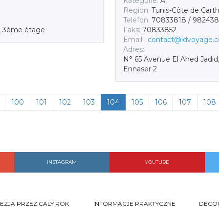
Kategorie:
A
Region:
Tunis-Côte de Cart
Telefon:
70833818 / 98243
se 3ème étage
Faks:
70833852
Email :
contact@idvoyage.c
Adres:
N° 65 Avenue El Ahed Jadid,
Ennaser 2
100
101
102
103
104
105
106
107
108
INSTAGRAM
YOUTUBE
EZJA PRZEZ CALY ROK
INFORMACJE PRAKTYCZNE
DÉCO