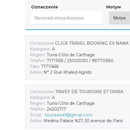
Oznaczenie
Motyw
Oznaczenie
CLICK TRAVEL BOOKING EX NANA
Kategorie:
A
Region:
Tunis-Côte de Carthage
Telefon:
71711555 / 23003030 / 98770380
Faks:
71711666
Adres:
N° 2 Rue Khaled Agrebi
Oznaczenie
TAWEF DE TOURISME ET OMRA
Kategorie:
A
Region:
Tunis-Côte de Carthage
Telefon:
24202717
Email :
tourstawef@gmail.com
Adres:
Medina Palace N27, 53 avenue de Paris