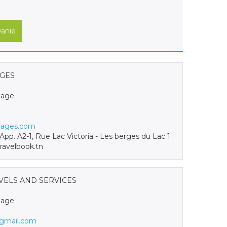
anie
AGES
hage
yages.com
pp. A2-1, Rue Lac Victoria - Les berges du Lac 1
ravelbook.tn
AVELS AND SERVICES
hage
@gmail.com