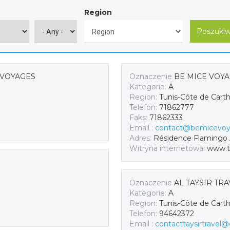
Region
Poszukiw
 VOYAGES
Oznaczenie
BE MICE VOY
Kategorie:
A
Region:
Tunis-Côte de Cart
Telefon:
71862777
Faks:
71862333
Email :
contact@bemicevo
Adres:
Résidence Flamingo A
Witryna internetowa:
www.t
Oznaczenie
AL TAYSIR TR
Kategorie:
A
Region:
Tunis-Côte de Cart
Telefon:
94642372
Email :
contacttaysirtravel