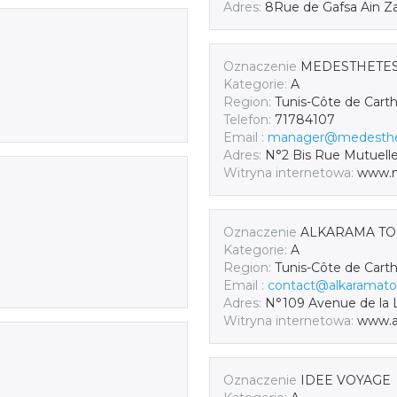
Adres:
8Rue de Gafsa Ain 
Oznaczenie
MEDESTHETES
Kategorie:
A
Region:
Tunis-Côte de Cart
Telefon:
71784107
Email :
manager@medesthe
Adres:
N°2 Bis Rue Mutuelle
Witryna internetowa:
www.m
Oznaczenie
ALKARAMA TO
Kategorie:
A
Region:
Tunis-Côte de Cart
Email :
contact@alkaramat
Adres:
N°109 Avenue de la L
Witryna internetowa:
www.a
Oznaczenie
IDEE VOYAGE