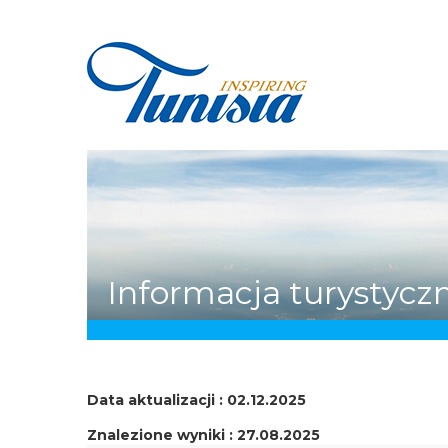
Skip
to
main
content
You
Informacja turystycz
are
here
Data aktualizacji : 02.12.2025
Znalezione wyniki : 27.08.2025