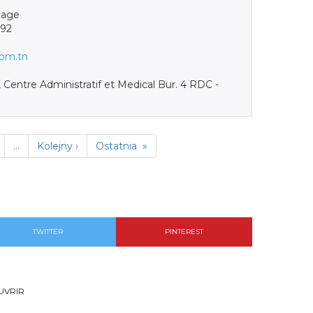
hage
892
om.tn
 Centre Administratif et Medical Bur. 4 RDC -
…
Kolejny ›
Ostatnia »
TWITTER
PINTEREST
UVRIR