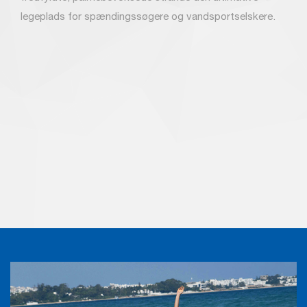
legeplads for spændingssøgere og vandsportselskere.
Custom text