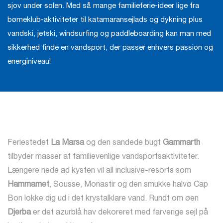
sjov under solen. Med så mange familieferie-ideer lige fra
børneklub-aktiviteter til katamaransejlads og dykning plus
vandski, jetski, windsurfing og paddleboarding kan man med
sikkerhed finde en vandsport, der passer enhvers passion og
energiniveau!
Feriestedet
La Marsa
og den sandede bugt
Gammarth
tilbyder masser af familievenlige vandsportsaktiviteter.
Længere nede ad kysten vil all inclusive-resorts som
Hammamet
, Sousse, Monastir og den smukke halvø Cap
Bon lokke dig ud i det krystalklare vand. Rundt om øen
Djerba
er det azurblå hav dekoreret med farverige sejl på