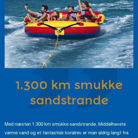
1.300 km smukke
sandstrande
Med næsten 1.300 km smukke sandstrande, Middelhavets
varme vand og et fantastisk koralrev er man aldrig langt fra