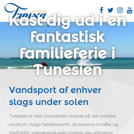
Skip
to
Kast dig ud i en
main
content
fantastisk
familieferie i
Tunesien
Vandsport af enhver
slags under solen
Tunesien er med afsondrede strande på den smukke
nordkyst, livlige familieresorts, all inclusive-hoteller og
fredfyldte, palmebevoksede strande den ultimative